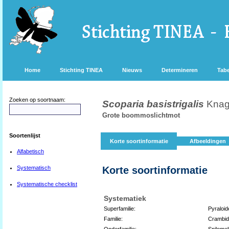
Home
Stichting TINEA
Nieuws
Determineren
Tabe
Zoeken op soortnaam:
Scoparia basistrigalis
Knag
Grote boommoslichtmot
Soortenlijst
Korte soortinformatie
Afbeeldingen
Alfabetisch
Systematisch
Korte soortinformatie
Systematische checklist
Systematiek
Superfamilie:
Pyraloid
Familie:
Crambi
Onderfamilie:
Spilomel