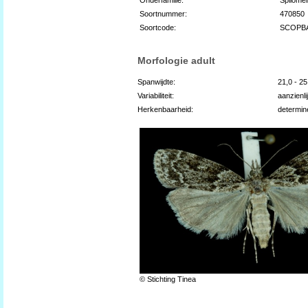
Soortnummer:
470850
Soortcode:
SCOPB
Morfologie adult
Spanwijdte:
21,0 - 2
Variabiliteit:
aanzienli
Herkenbaarheid:
determin
© Stichting Tinea