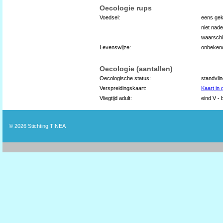
Oecologie rups
Voedsel:
eens gek
niet nad
waarschij
Levenswijze:
onbeken
Oecologie (aantallen)
Oecologische status:
standvli
Verspreidingskaart:
Kaart in
Vliegtijd adult:
eind V - 
© 2026
Stichting TINEA