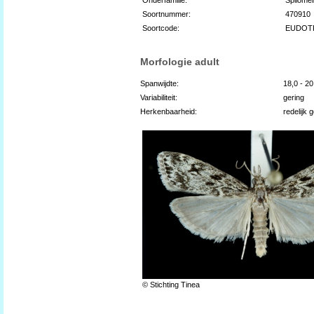
Soortnummer:
470910
Soortcode:
EUDOT
Morfologie adult
Spanwijdte:
18,0 - 2
Variabiliteit:
gering
Herkenbaarheid:
redelijk 
© Stichting Tinea