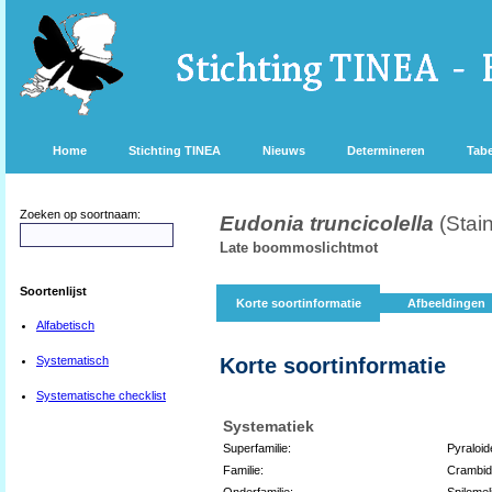
Home
Stichting TINEA
Nieuws
Determineren
Tabe
Zoeken op soortnaam:
Eudonia truncicolella
(Stai
Late boommoslichtmot
Soortenlijst
Korte soortinformatie
Afbeeldingen
Alfabetisch
Systematisch
Korte soortinformatie
Systematische checklist
Systematiek
Superfamilie:
Pyraloid
Familie:
Crambi
Onderfamilie:
Spilomel