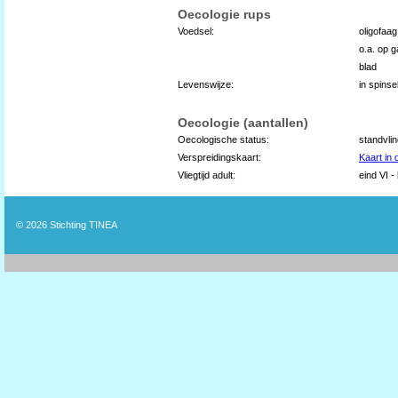
Oecologie rups
Voedsel:
oligofaa
o.a. op g
blad
Levenswijze:
in spins
Oecologie (aantallen)
Oecologische status:
standvli
Verspreidingskaart:
Kaart in
Vliegtijd adult:
eind VI -
© 2026
Stichting TINEA