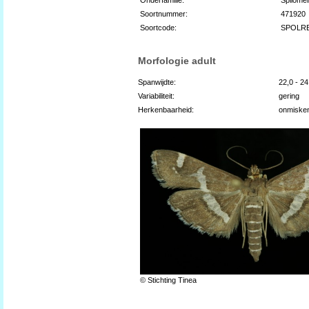
Soortnummer:
471920
Soortcode:
SPOLR
Morfologie adult
Spanwijdte:
22,0 - 2
Variabiliteit:
gering
Herkenbaarheid:
onmiske
© Stichting Tinea