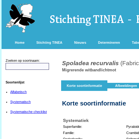
Home
Stichting TINEA
Nieuws
Determineren
Tabe
Zoeken op soortnaam:
Spoladea recurvalis
(Fabric
Migrerende witbandlichtmot
Soortenlijst
Korte soortinformatie
Afbeeldingen
Alfabetisch
Systematisch
Korte soortinformatie
Systematische checklist
Systematiek
Superfamilie:
Pyraloid
Familie:
Crambi
Onderfamilie:
Spilomel