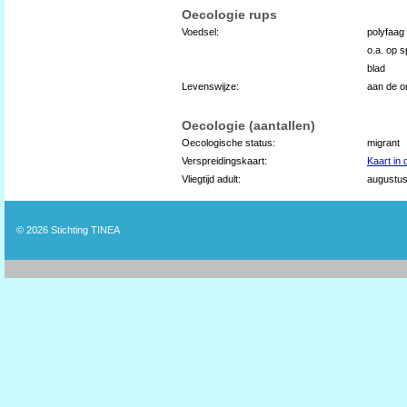
Oecologie rups
Voedsel:
polyfaag 
o.a. op s
blad
Levenswijze:
aan de on
Oecologie (aantallen)
Oecologische status:
migrant
Verspreidingskaart:
Kaart in
Vliegtijd adult:
augustus
© 2026
Stichting TINEA